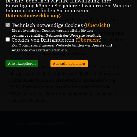
Dienste, benötigen wir Ihre Einwilligung. Ihre
Einwilligung können Sie jederzeit widerrufen. Weitere
Verwendungszweck: „Spende CDU Marl, ADRESSE“
Informationen finden Sie in unserer
Datenschutzerklärung
.
Mit Ihrer Spende unterstützen Sie gezielt die CDU Marl.
Technisch notwendige Cookies (
Übersicht
)
Die notwendigen Cookies werden allein für den
Selbstverständlich erhalten Sie für Ihre Zuwendung eine
ordnungsgemäßen Gebrauch der Webseite benötigt.
Cookies von Drittanbietern (
Übersicht
)
Spendenbescheinigung für das Finanzamt*. Bitte geben
Zur Optimierung unserer Webseite binden wir Dienste und
Sie hierzu unbedingt Ihre Adresse und vollständigen
Angebote von Drittanbietern ein.
Namen mit im Verwendungszweck an.
Alle akzeptieren
Auswahl speichern
* Als Privatperson können Sie die Spende bis zu einem
Betrag von € 1.650 (Ledige) bzw. € 3.300 (Eheleute) zur
Hälfte direkt von Ihrer Steuerschuld abziehen (§ 34g
EStG). Darüber hinaus besteht zusätzlich noch die
Möglichkeit eines Sonderausgabenabzugs in gleicher
Höhe (§ 10b EStG).
Internetauftritt des CDU Marl