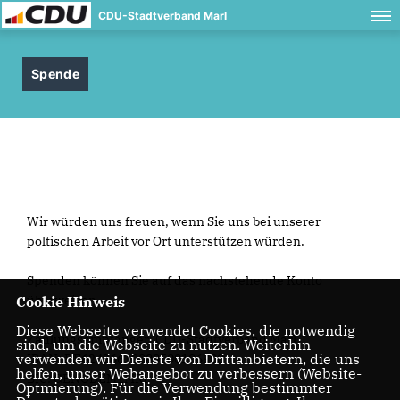
CDU-Stadtverband Marl
Spende
Wir würden uns freuen, wenn Sie uns bei unserer
poltischen Arbeit vor Ort unterstützen würden.
Spenden können Sie auf das nachstehende Konto
überweisen.
Cookie Hinweis
Diese Webseite verwendet Cookies, die notwendig
Zahlungsempfänger: CDU-Stadtverband Marl
sind, um die Webseite zu nutzen. Weiterhin
verwenden wir Dienste von Drittanbietern, die uns
IBAN: DE62426610080500196900
helfen, unser Webangebot zu verbessern (Website-
BIC: GENODEM1MRL
Optmierung). Für die Verwendung bestimmter