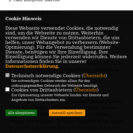
Webmaster: Kevin Kriegel
Cookie Hinweis
Hinweis zum Urheberrecht:
Diese Webseite verwendet Cookies, die notwendig
sind, um die Webseite zu nutzen. Weiterhin
verwenden wir Dienste von Drittanbietern, die uns
Bei dem Inhalt unserer Internetseiten handelt es sich um
helfen, unser Webangebot zu verbessern (Website-
urheberrechtlich geschützte Werke. Wir gestatten die
Optmierung). Für die Verwendung bestimmter
Übernahme von Texten in Datenbestände, die
Dienste, benötigen wir Ihre Einwilligung. Ihre
Einwilligung können Sie jederzeit widerrufen. Weitere
ausschließlich für den privaten Gebrauch eines Nutzers
Informationen finden Sie in unserer
bestimmt sind. Die Übernahme und Nutzung der Daten zu
Datenschutzerklärung
.
anderen Zwecken bedarf der schriftlichen Zustimmung.
Technisch notwendige Cookies (
Übersicht
)
Die notwendigen Cookies werden allein für den
Hinweis zur Haftung
ordnungsgemäßen Gebrauch der Webseite benötigt.
Cookies von Drittanbietern (
Übersicht
)
Im Rahmen unseres Dienstes werden auch Links zu
Zur Optimierung unserer Webseite binden wir Dienste und
Angebote von Drittanbietern ein.
Internetinhalten anderer Anbieter bereitgestellt. Auf den
Inhalt dieser Seiten haben wir keinen Einfluss; für den
Alle akzeptieren
Auswahl speichern
Inhalt ist ausschließlich der Betreiber der anderen
Website verantwortlich. Trotz der Überprüfung der Inhalte
im gesetzlich gebotenen Rahmen müssen wir daher jede