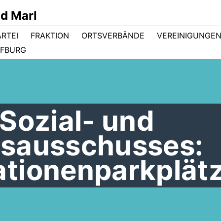
d Marl
ARTEI
FRAKTION
ORTSVERBÄNDE
VEREINIGUNGE
FBURG
Sozial- und
sausschusses:
tionenparkplät