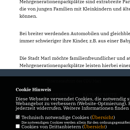
Mehrgenerationenparkplätze sind extrabreite Park
die von jungen Familien mit Kleinkindern und äl
können.
Bei breiter werdenden Automobilen und gleichble
immer schwieriger ihre Kinder, z.B. aus einer B
Die Stadt Marl möchte familienfreundlicher und a
Mehrgenerationenparkplätze leisten hierbei einen
Internetauftritt des CDU Marl
Cookie Hinweis
IMPRESSUM
DATENSCHUTZ
Diese Webseite verwendet Cookies, die notwendig si
KONTAKT
Webangebot zu verbessern (Website-Optmierung). Fü
jederzeit widerrufen. Weitere Informationen finden
Technisch notwendige Cookies (
Übersicht
)
Die notwendigen Cookies werden allein für den ordnungsgemäßen 
Cookies von Drittanbietern (
Übersicht
)