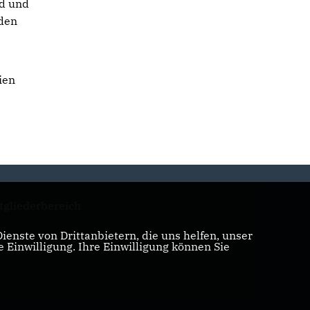
nd und
rden
ien
tgliederbereich
enste von Drittanbietern, die uns helfen, unser
Einwilligung. Ihre Einwilligung können Sie