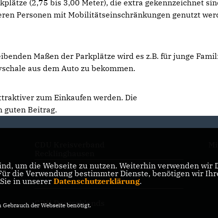
plätze (2,75 bis 3,00 Meter), die extra gekennzeichnet si
teren Personen mit Mobilitätseinschränkungen genutzt we
ibenden Maßen der Parkplätze wird es z.B. für junge Famil
abyschale aus dem Auto zu bekommen.
ttraktiver zum Einkaufen werden. Die
 guten Beitrag.
CDU Kreisverband
Mi
Recklinghausen
nd, um die Webseite zu nutzen. Weiterhin verwenden wir Di
r die Verwendung bestimmter Dienste, benötigen wir Ihre 
CDU NRW
 Sie in unserer
Datenschutzerklärung
.
CDU Deutschlands
Gebrauch der Webseite benötigt.