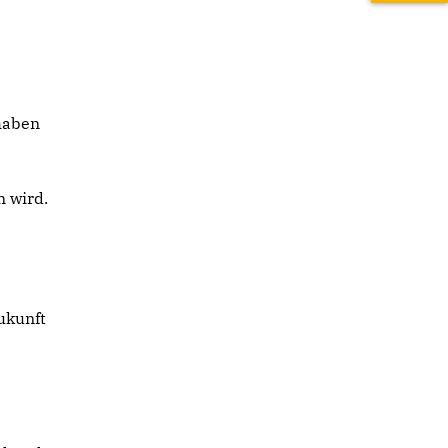
n
rhaben
 wird.
ukunft