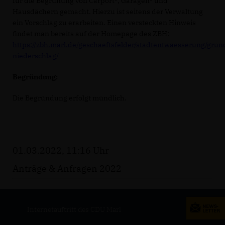
für die Begrünung von Carport-, Garagen- und
Hausdächern gemacht. Hierzu ist seitens der Verwaltung
ein Vorschlag zu erarbeiten. Einen versteckten Hinweis
findet man bereits auf der Homepage des ZBH:
https://zbh.marl.de/geschaeftsfelder/stadtentwaesserung/gru
niederschlag/
Begründung:
Die Begründung erfolgt mündlich.
01.03.2022, 11:16 Uhr
Anträge & Anfragen 2022
Internetauftritt des CDU Marl