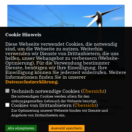
Cookie Hinweis
Diese Webseite verwendet Cookies, die notwendig
sind, um die Webseite zu nutzen. Weiterhin
verwenden wir Dienste von Drittanbietern, die uns
helfen, unser Webangebot zu verbessern (Website-
Optmierung). Für die Verwendung bestimmter
Dienste, benötigen wir Ihre Einwilligung. Ihre
Einwilligung können Sie jederzeit widerrufen. Weitere
Informationen finden Sie in unserer
Datenschutzerklärung
.
Technisch notwendige Cookies (
Übersicht
)
Die notwendigen Cookies werden allein für den
Die Verwaltung wird beauftragt, dem Bescheid über
ordnungsgemäßen Gebrauch der Webseite benötigt.
Cookies von Drittanbietern (
Übersicht
)
Grundsteuer und Abgaben ein
Informationsblatt
bezüglich
Zur Optimierung unserer Webseite binden wir Dienste und
des Themas "Stein- bzw. Schottergärten" mit folgenden
Angebote von Drittanbietern ein.
Kernaussagen hinzuzufügen:
Alle akzeptieren
Auswahl speichern