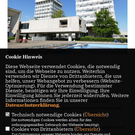
Cookie Hinweis
Diese Webseite verwendet Cookies, die notwendig
sind, um die Webseite zu nutzen. Weiterhin
Die Verwaltung wird beauftragt, in der folgenden
verwenden wir Dienste von Drittanbietern, die uns
helfen, unser Webangebot zu verbessern (Website-
Ausschusssitzung
Optmierung). Für die Verwendung bestimmter
Dienste, benötigen wir Ihre Einwilligung. Ihre
1. eine Bewertung der im öffentlichen Raum ausgestellten
Einwilligung können Sie jederzeit widerrufen. Weitere
Informationen finden Sie in unserer
Skulpturen vor dem Hintergrund Materialwert und
Datenschutzerklärung
.
Gefährdung der aktuellen Skulpturen vorzunehmen und
Technisch notwendige Cookies (
Übersicht
)
dem Ausschuss zur Kenntnis zu bringen.
Die notwendigen Cookies werden allein für den
ordnungsgemäßen Gebrauch der Webseite benötigt.
2. die Standorte von Diebstahl gefährdeten Skulpturen und
Cookies von Drittanbietern (
Übersicht
)
die Skulpturen selbst auf zusätzliche
Zur Optimierung unserer Webseite binden wir Dienste und