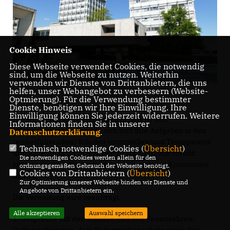
Cookie Hinweis
Diese Webseite verwendet Cookies, die notwendig
sind, um die Webseite zu nutzen. Weiterhin
verwenden wir Dienste von Drittanbietern, die uns
helfen, unser Webangebot zu verbessern (Website-
Optmierung). Für die Verwendung bestimmter
Dienste, benötigen wir Ihre Einwilligung. Ihre
Einwilligung können Sie jederzeit widerrufen. Weitere
Die Stadt Marl als Schulträger ermöglicht den
Informationen finden Sie in unserer
Blaulichtorganisationen“, sich und ihre Aufgaben in den
Datenschutzerklärung
.
(weiterführenden) Schulen vorzustellen und Transparenz
Technisch notwendige Cookies (
Übersicht
)
und Akzeptanz für ihre Arbeit zu schaffen. Als Vorbild
Die notwendigen Cookies werden allein für den
können die sog. "Sicherheitstage" in anderen Kommunen
ordnungsgemäßen Gebrauch der Webseite benötigt.
Cookies von Drittanbietern (
Übersicht
)
dienen.
Zur Optimierung unserer Webseite binden wir Dienste und
Angebote von Drittanbietern ein.
Die Verwaltung wird beauftragt,
Alle akzeptieren
Auswahl speichern
1. Gespräche mit den Schulen und den Feuerwehren,