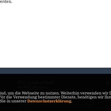
werden.
CDU Kreisverband
Mi
Recklinghausen
nd, um die Webseite zu nutzen. Weiterhin verwenden wir Di
r die Verwendung bestimmter Dienste, benötigen wir Ihre 
CDU NRW
 Sie in unserer
Datenschutzerklärung
.