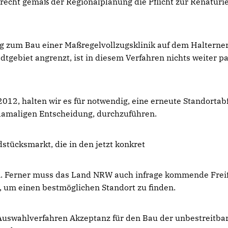
echt gemäß der Regionalplanung die Pflicht zur Renaturi
ng zum Bau einer Maßregelvollzugsklinik auf dem Halterne
dtgebiet angrenzt, ist in diesem Verfahren nichts weiter pa
2012, halten wir es für notwendig, eine erneute Standortab
 damaligen Entscheidung, durchzuführen.
tücksmarkt, die in den jetzt konkret
. Ferner muss das Land NRW auch infrage kommende Frei
, um einen bestmöglichen Standort zu finden.
 Auswahlverfahren Akzeptanz für den Bau der unbestreitba