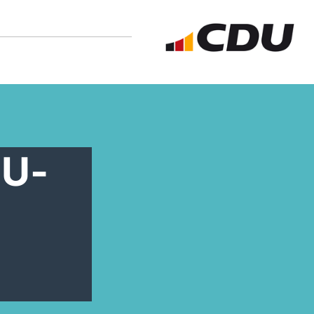
N
DU-