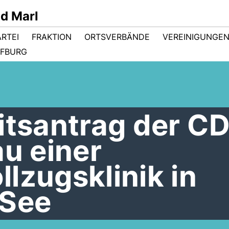
d Marl
ARTEI
FRAKTION
ORTSVERBÄNDE
VEREINIGUNGE
FBURG
itsantrag der C
au einer
lzugsklinik in
 See