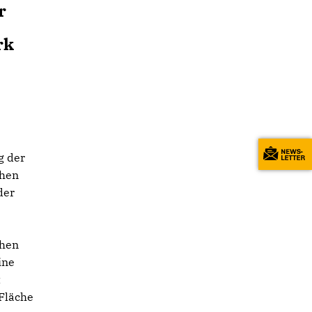
r
rk
g der
ehen
der
ehen
ine
t
 Fläche