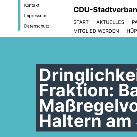
Kontakt
CDU-Stadtverban
Impressum
START
AKTUELLES
P
Datenschutz
MITGLIED WERDEN
HÜP
Dringlichke
Fraktion: B
Maßregelvol
Haltern am