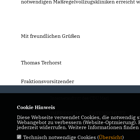
notwendigen Maßregelvollzugskliniken erreicht 
Mit freundlichen Grüßen
Thomas Terhorst
Fraktionsvorsitzender
Internetauftritt des CDU Marl
Cookie Hinweis
IMPRESSUM
DATENSCHUTZ
Diese Webseite verwendet Cookies, die notwendig si
KONTAKT
Webangebot zu verbessern (Website-Optmierung). Fü
jederzeit widerrufen. Weitere Informationen finden
Technisch notwendige Cookies (
Übersicht
)