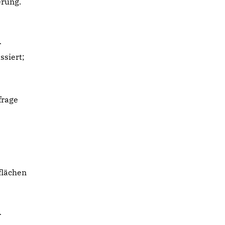
erung.
r
ssiert;
frage
flächen
r