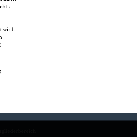
ichts
t wird.
h
)
g
tgliederbereich