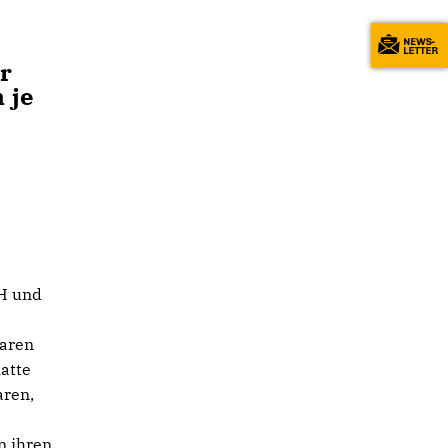
r
 je
BH und
baren
atte
aren,
n ihren