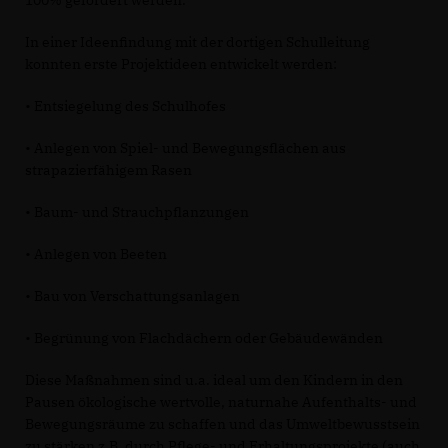
100% gefördert werden.
In einer Ideenfindung mit der dortigen Schulleitung
konnten erste Projektideen entwickelt werden:
• Entsiegelung des Schulhofes
• Anlegen von Spiel- und Bewegungsflächen aus
strapazierfähigem Rasen
• Baum- und Strauchpflanzungen
• Anlegen von Beeten
• Bau von Verschattungsanlagen
• Begrünung von Flachdächern oder Gebäudewänden
Diese Maßnahmen sind u.a. ideal um den Kindern in den
Pausen ökologische wertvolle, naturnahe Aufenthalts- und
Bewegungsräume zu schaffen und das Umweltbewusstsein
zu stärken z.B. durch Pflege- und Erhaltungsprojekte (auch