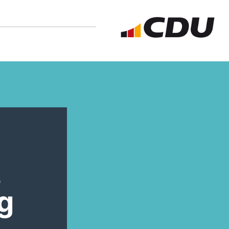
N
s
g