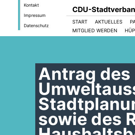
Kontakt
CDU-Stadtverban
Impressum
START
AKTUELLES
P
Datenschutz
MITGLIED WERDEN
HÜP
Antrag des
Umweltauss
Stadtplan
sowie des 
Haushaltsb