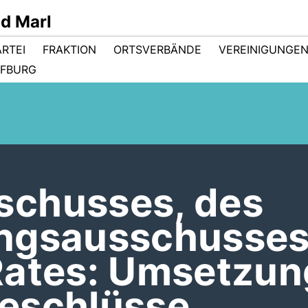
d Marl
ARTEI
FRAKTION
ORTSVERBÄNDE
VEREINIGUNGE
FBURG
chusses, des
ungsausschusse
Rates: Umsetzun
eschlüsse