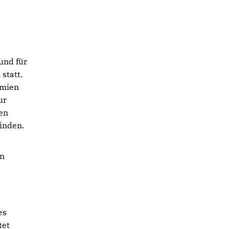
und für
statt.
emien
ur
en
finden.
en
es
tet