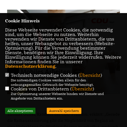
Cookie Hinweis
Diese Webseite verwendet Cookies, die notwendig
sind, um die Webseite zu nutzen. Weiterhin
verwenden wir Dienste von Drittanbietern, die uns
helfen, unser Webangebot zu verbessern (Website-
Optmierung). Für die Verwendung bestimmter
Dienste, benötigen wir Ihre Einwilligung. Ihre
Einwilligung können Sie jederzeit widerrufen. Weitere
Informationen finden Sie in unserer
Datenschutzerklärung
.
Technisch notwendige Cookies (
Übersicht
)
Die notwendigen Cookies werden allein für den
ordnungsgemäßen Gebrauch der Webseite benötigt.
Cookies von Drittanbietern (
Übersicht
)
Zur Optimierung unserer Webseite binden wir Dienste und
Angebote von Drittanbietern ein.
Alle akzeptieren
Auswahl speichern
Thomas Güttel, Ratsherr der CDU-Fraktion, erklärt: „Gerade
die Rathaussanierung gibt die Möglichkeit von Beginn an
eine Vielzahl von Co-Working-Spaces zu schaffen, wodurch