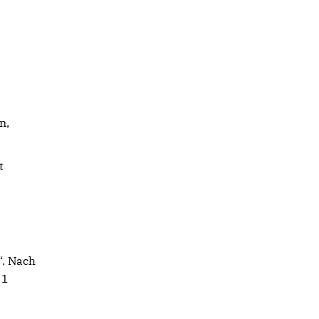
n,
t
“. Nach
 1