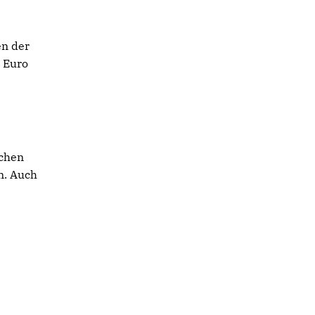
en der
 Euro
uchen
n. Auch