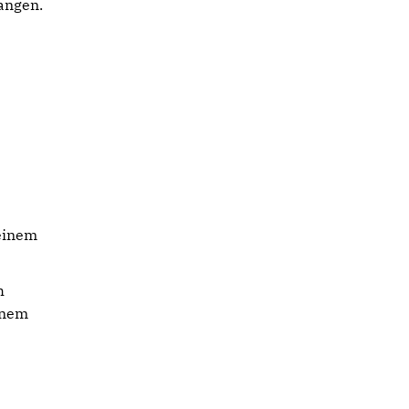
angen.
 einem
h
inem