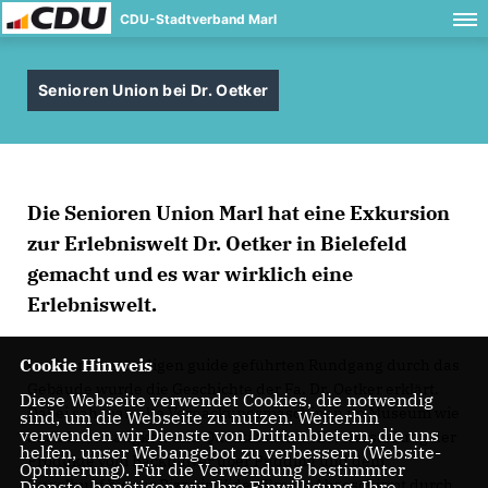
CDU-Stadtverband Marl
Senioren Union bei Dr. Oetker
Die Senioren Union Marl hat eine Exkursion
zur Erlebniswelt Dr. Oetker in Bielefeld
gemacht und es war wirklich eine
Erlebniswelt.
Cookie Hinweis
In einem 2-stündigen guide geführten Rundgang durch das
Gebäude wurde die Geschichte der Fa. Dr. Oetker erklärt.
Diese Webseite verwendet Cookies, die notwendig
Dabei sah man alte Verpackungsmaschinen im Museum wie
sind, um die Webseite zu nutzen. Weiterhin
verwenden wir Dienste von Drittanbietern, die uns
auch Labortätigkeit und Qualitätskontrolle, Herstellung der
helfen, unser Webangebot zu verbessern (Website-
Produkte vom Backpulver über Pudding und dem
Optmierung). Für die Verwendung bestimmter
Gugelhupf bis zur Pizza in Videofilmen. Abgeschirmt durch
Dienste, benötigen wir Ihre Einwilligung. Ihre