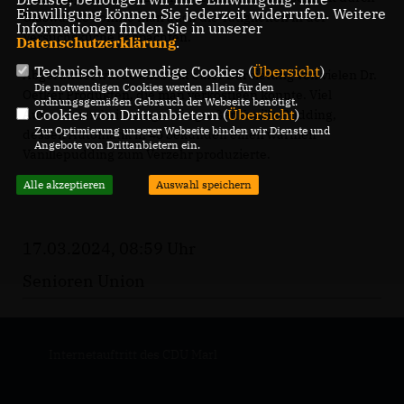
Einwilligung können Sie jederzeit widerrufen. Weitere
Glaswände konnte man auch die Tätigkeiten in der
Informationen finden Sie in unserer
Versuchsküche beobachten.
Datenschutzerklärung
.
Technisch notwendige Cookies (
Übersicht
)
Abgerundet wurde alles mit einer Darbietung von vielen Dr.
Die notwendigen Cookies werden allein für den
Oetker Produkten, die man verköstigen konnte. Viel
ordnungsgemäßen Gebrauch der Webseite benötigt.
Cookies von Drittanbietern (
Übersicht
)
Aufmerksamkeit erregte ein großer Vanille Pudding,
Zur Optimierung unserer Webseite binden wir Dienste und
dessen Automatik in 45 Sekunden einen warmen
Angebote von Drittanbietern ein.
Vanillepudding zum Verzehr produzierte.
Alle akzeptieren
Auswahl speichern
17.03.2024, 08:59 Uhr
Senioren Union
Internetauftritt des CDU Marl